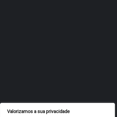
ÓBIDOS REFORÇA
ESTRATÉGIA DE
INTERNACIONALIZAÇÃO DO
FÓLIO NA 24ª EDIÇÃO DA
FLIP, NO BRASIL
JULHO 27, 2026
OBIDOS.PT
NOTÍCIAS DE ÓBIDOS
Valorizamos a sua privacidade