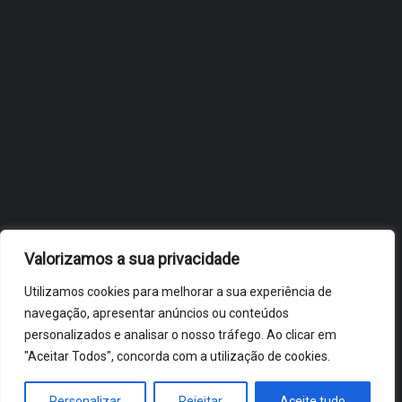
OBIDOS.PT
NOTÍCIAS DE ÓBIDOS
Valorizamos a sua privacidade
Utilizamos cookies para melhorar a sua experiência de
navegação, apresentar anúncios ou conteúdos
personalizados e analisar o nosso tráfego. Ao clicar em
"Aceitar Todos", concorda com a utilização de cookies.
ÓBIDOS 2026 ® ALL RIGHTS RESERVED
Personalizar
Rejeitar
Aceite tudo