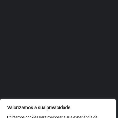
ÓBIDOS REFORÇA
ESTRATÉGIA DE
INTERNACIONALIZAÇÃO DO
FÓLIO NA 24ª EDIÇÃO DA
FLIP, NO BRASIL
JULHO 27, 2026
OBIDOS.PT
NOTÍCIAS DE ÓBIDOS
Valorizamos a sua privacidade
Utilizamos cookies para melhorar a sua experiência de