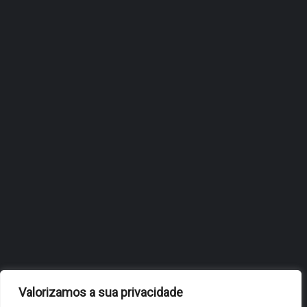
ÓBIDOS REFORÇA
ESTRATÉGIA DE
INTERNACIONALIZAÇÃO DO
FÓLIO NA 24ª EDIÇÃO DA
FLIP, NO BRASIL
JULHO 27, 2026
OBIDOS.PT
NOTÍCIAS DE ÓBIDOS
Valorizamos a sua privacidade