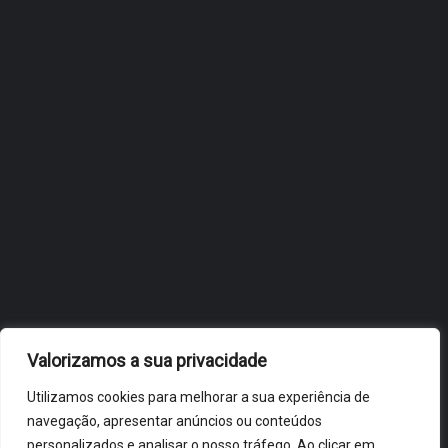
FÓLIO NA 24ª EDIÇÃO DA
FLIP, NO BRASIL
JULHO 27, 2026
OBIDOS.PT
NOTÍCIAS DE ÓBIDOS
Valorizamos a sua privacidade
Utilizamos cookies para melhorar a sua experiência de
navegação, apresentar anúncios ou conteúdos
personalizados e analisar o nosso tráfego. Ao clicar em