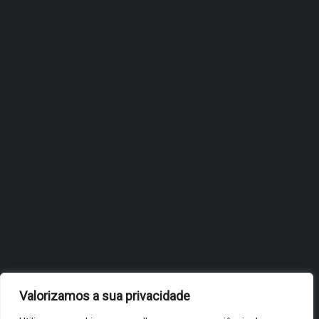
ÓBIDOS REFORÇA
ESTRATÉGIA DE
INTERNACIONALIZAÇÃO DO
FÓLIO NA 24ª EDIÇÃO DA
FLIP, NO BRASIL
JULHO 27, 2026
OBIDOS.PT
NOTÍCIAS DE ÓBIDOS
Valorizamos a sua privacidade