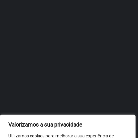
ÓBIDOS REFORÇA
ESTRATÉGIA DE
INTERNACIONALIZAÇÃO DO
FÓLIO NA 24ª EDIÇÃO DA
FLIP, NO BRASIL
JULHO 27, 2026
OBIDOS.PT
NOTÍCIAS DE ÓBIDOS
Valorizamos a sua privacidade
Utilizamos cookies para melhorar a sua experiência de