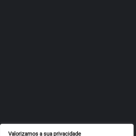
ÓBIDOS REFORÇA
ESTRATÉGIA DE
INTERNACIONALIZAÇÃO DO
FÓLIO NA 24ª EDIÇÃO DA
FLIP, NO BRASIL
JULHO 27, 2026
OBIDOS.PT
NOTÍCIAS DE ÓBIDOS
Valorizamos a sua privacidade