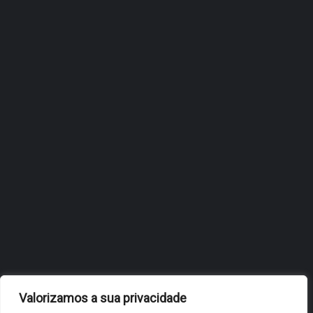
ÓBIDOS REFORÇA
ESTRATÉGIA DE
INTERNACIONALIZAÇÃO DO
FÓLIO NA 24ª EDIÇÃO DA
FLIP, NO BRASIL
JULHO 27, 2026
OBIDOS.PT
NOTÍCIAS DE ÓBIDOS
Valorizamos a sua privacidade