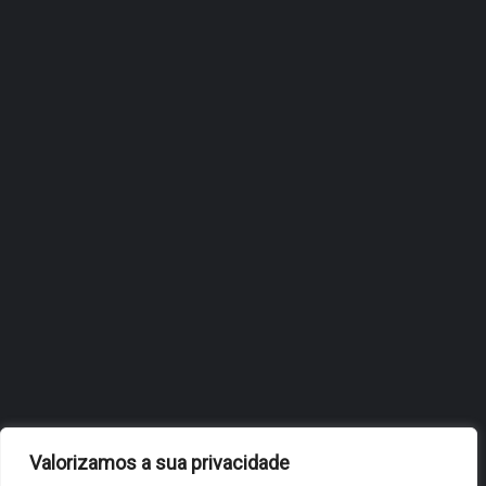
ÓBIDOS REFORÇA
ESTRATÉGIA DE
INTERNACIONALIZAÇÃO DO
FÓLIO NA 24ª EDIÇÃO DA
FLIP, NO BRASIL
JULHO 27, 2026
OBIDOS.PT
NOTÍCIAS DE ÓBIDOS
Valorizamos a sua privacidade