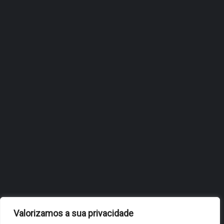
ÓBIDOS REFORÇA
ESTRATÉGIA DE
INTERNACIONALIZAÇÃO DO
FÓLIO NA 24ª EDIÇÃO DA
FLIP, NO BRASIL
JULHO 27, 2026
OBIDOS.PT
NOTÍCIAS DE ÓBIDOS
Valorizamos a sua privacidade