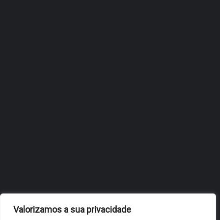
ÓBIDOS REFORÇA
ESTRATÉGIA DE
INTERNACIONALIZAÇÃO DO
FÓLIO NA 24ª EDIÇÃO DA
FLIP, NO BRASIL
JULHO 27, 2026
OBIDOS.PT
NOTÍCIAS DE ÓBIDOS
Valorizamos a sua privacidade