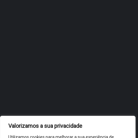
ÓBIDOS REFORÇA
ESTRATÉGIA DE
INTERNACIONALIZAÇÃO DO
FÓLIO NA 24ª EDIÇÃO DA
FLIP, NO BRASIL
JULHO 27, 2026
OBIDOS.PT
NOTÍCIAS DE ÓBIDOS
Valorizamos a sua privacidade
Utilizamos cookies para melhorar a sua experiência de