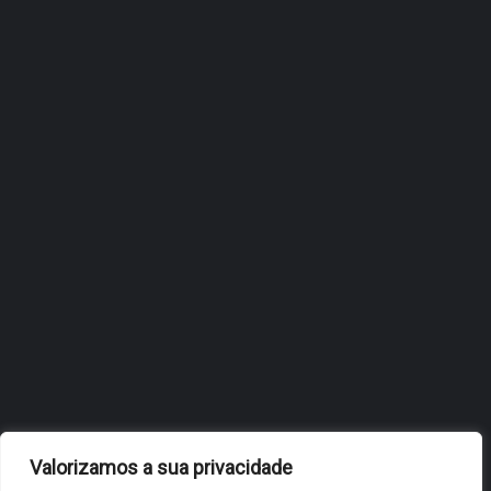
ÓBIDOS REFORÇA
ESTRATÉGIA DE
INTERNACIONALIZAÇÃO DO
FÓLIO NA 24ª EDIÇÃO DA
FLIP, NO BRASIL
JULHO 27, 2026
OBIDOS.PT
NOTÍCIAS DE ÓBIDOS
Valorizamos a sua privacidade