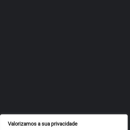
ÓBIDOS REFORÇA
ESTRATÉGIA DE
INTERNACIONALIZAÇÃO DO
FÓLIO NA 24ª EDIÇÃO DA
FLIP, NO BRASIL
JULHO 27, 2026
OBIDOS.PT
NOTÍCIAS DE ÓBIDOS
Valorizamos a sua privacidade