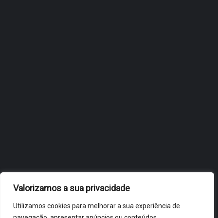
ESTRATÉGIA DE
INTERNACIONALIZAÇÃO DO
FÓLIO NA 24ª EDIÇÃO DA
FLIP, NO BRASIL
JULHO 27, 2026
OBIDOS.PT
NOTÍCIAS DE ÓBIDOS
Valorizamos a sua privacidade
Utilizamos cookies para melhorar a sua experiência de
navegação, apresentar anúncios ou conteúdos