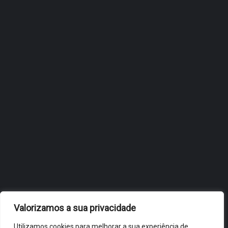
ÓBIDOS REFORÇA
ESTRATÉGIA DE
INTERNACIONALIZAÇÃO DO
FÓLIO NA 24ª EDIÇÃO DA
FLIP, NO BRASIL
JULHO 27, 2026
OBIDOS.PT
NOTÍCIAS DE ÓBIDOS
Valorizamos a sua privacidade
Utilizamos cookies para melhorar a sua experiência de