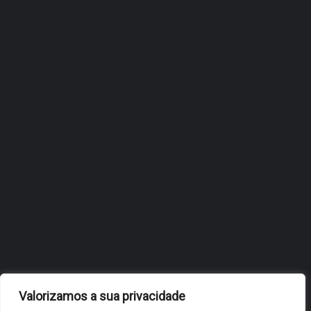
ÓBIDOS REFORÇA
ESTRATÉGIA DE
INTERNACIONALIZAÇÃO DO
FÓLIO NA 24ª EDIÇÃO DA
FLIP, NO BRASIL
JULHO 27, 2026
OBIDOS.PT
NOTÍCIAS DE ÓBIDOS
Valorizamos a sua privacidade