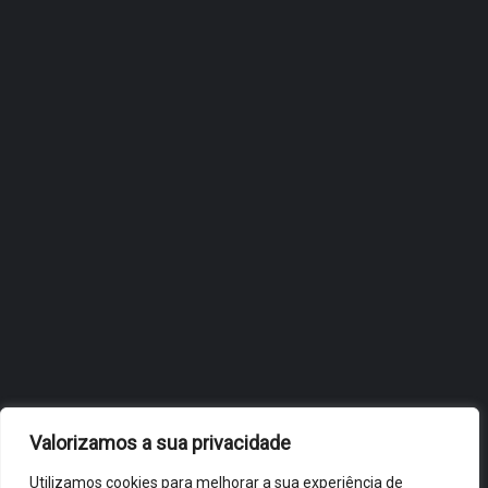
ÓBIDOS REFORÇA
ESTRATÉGIA DE
INTERNACIONALIZAÇÃO DO
FÓLIO NA 24ª EDIÇÃO DA
FLIP, NO BRASIL
JULHO 27, 2026
OBIDOS.PT
NOTÍCIAS DE ÓBIDOS
Valorizamos a sua privacidade
Utilizamos cookies para melhorar a sua experiência de