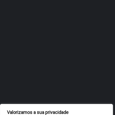
ÓBIDOS REFORÇA
ESTRATÉGIA DE
INTERNACIONALIZAÇÃO DO
FÓLIO NA 24ª EDIÇÃO DA
FLIP, NO BRASIL
JULHO 27, 2026
OBIDOS.PT
NOTÍCIAS DE ÓBIDOS
Valorizamos a sua privacidade