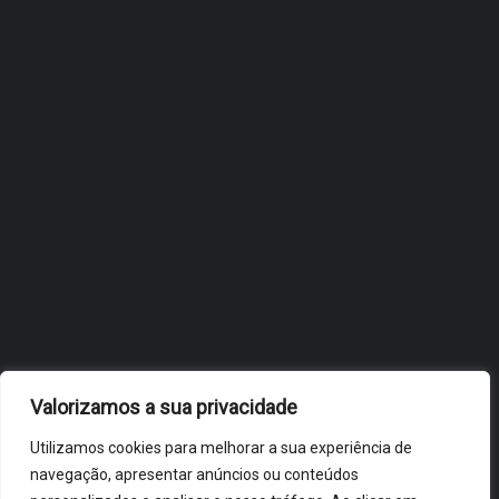
INTERNACIONALIZAÇÃO DO
FÓLIO NA 24ª EDIÇÃO DA
FLIP, NO BRASIL
JULHO 27, 2026
OBIDOS.PT
NOTÍCIAS DE ÓBIDOS
Valorizamos a sua privacidade
Utilizamos cookies para melhorar a sua experiência de
navegação, apresentar anúncios ou conteúdos