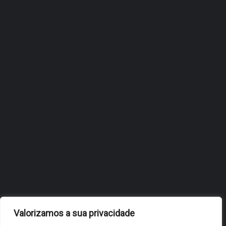
ÓBIDOS REFORÇA
ESTRATÉGIA DE
INTERNACIONALIZAÇÃO DO
FÓLIO NA 24ª EDIÇÃO DA
FLIP, NO BRASIL
JULHO 27, 2026
OBIDOS.PT
NOTÍCIAS DE ÓBIDOS
Valorizamos a sua privacidade