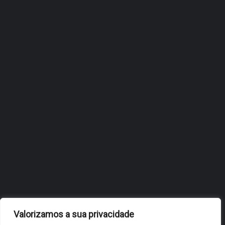
ÓBIDOS REFORÇA
ESTRATÉGIA DE
INTERNACIONALIZAÇÃO DO
FÓLIO NA 24ª EDIÇÃO DA
FLIP, NO BRASIL
JULHO 27, 2026
OBIDOS.PT
NOTÍCIAS DE ÓBIDOS
Valorizamos a sua privacidade