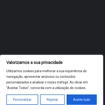
OBIDOS.PT
NOTÍCIAS DE ÓBIDOS
Valorizamos a sua privacidade
Utilizamos cookies para melhorar a sua experiência de
navegação, apresentar anúncios ou conteúdos
personalizados e analisar o nosso tráfego. Ao clicar em
"Aceitar Todos", concorda com a utilização de cookies.
ÓBIDOS 2026 ® ALL RIGHTS RESERVED
Personalizar
Rejeitar
Aceite tudo
HOME
NOTÍCIAS
VÍDEOS