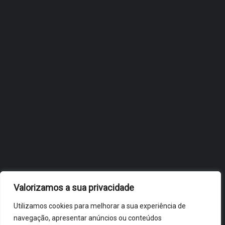
INTERNACIONALIZAÇÃO DO
FÓLIO NA 24ª EDIÇÃO DA
FLIP, NO BRASIL
JULHO 27, 2026
OBIDOS.PT
NOTÍCIAS DE ÓBIDOS
Valorizamos a sua privacidade
Utilizamos cookies para melhorar a sua experiência de
navegação, apresentar anúncios ou conteúdos