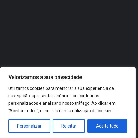
OBIDOS.PT
NOTÍCIAS DE ÓBIDOS
Valorizamos a sua privacidade
Utilizamos cookies para melhorar a sua experiência de
navegação, apresentar anúncios ou conteúdos
personalizados e analisar o nosso tráfego. Ao clicar em
"Aceitar Todos", concorda com a utilização de cookies.
ÓBIDOS 2026 ® ALL RIGHTS RESERVED
Personalizar
Rejeitar
Aceite tudo
HOME
NOTÍCIAS
VÍDEOS