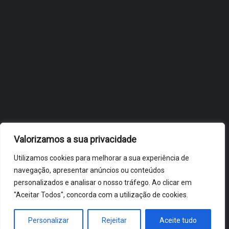
OBIDOS.PT
NOTÍCIAS DE ÓBIDOS
Valorizamos a sua privacidade
Utilizamos cookies para melhorar a sua experiência de
navegação, apresentar anúncios ou conteúdos
personalizados e analisar o nosso tráfego. Ao clicar em
"Aceitar Todos", concorda com a utilização de cookies.
ÓBIDOS 2026 ® ALL RIGHTS RESERVED
Personalizar
Rejeitar
Aceite tudo
HOME
NOTÍCIAS
VÍDEOS