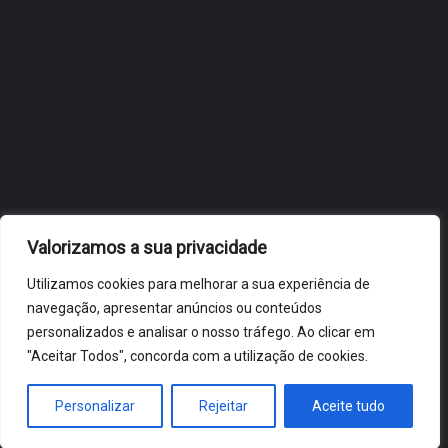
OBIDOS.PT
NOTÍCIAS DE ÓBIDOS
Valorizamos a sua privacidade
Utilizamos cookies para melhorar a sua experiência de
navegação, apresentar anúncios ou conteúdos
personalizados e analisar o nosso tráfego. Ao clicar em
"Aceitar Todos", concorda com a utilização de cookies.
ÓBIDOS 2026 ® ALL RIGHTS RESERVED
Personalizar
Rejeitar
Aceite tudo
HOME
NOTÍCIAS
VÍDEOS