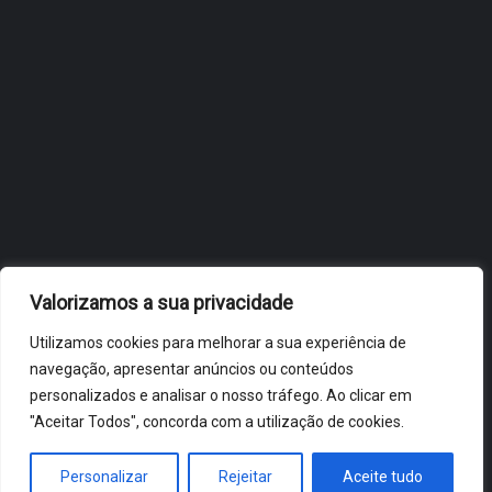
OBIDOS.PT
NOTÍCIAS DE ÓBIDOS
Valorizamos a sua privacidade
Utilizamos cookies para melhorar a sua experiência de
navegação, apresentar anúncios ou conteúdos
personalizados e analisar o nosso tráfego. Ao clicar em
"Aceitar Todos", concorda com a utilização de cookies.
ÓBIDOS 2026 ® ALL RIGHTS RESERVED
Personalizar
Rejeitar
Aceite tudo
HOME
NOTÍCIAS
VÍDEOS