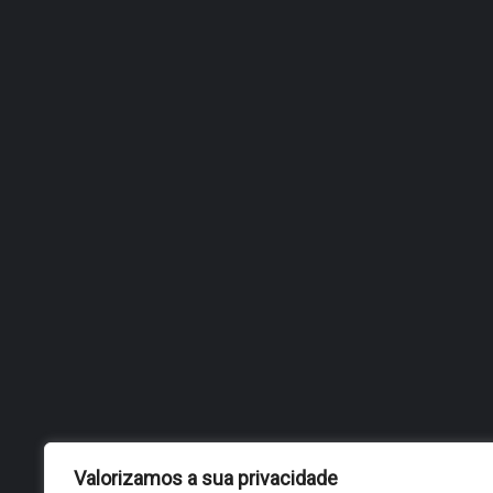
JUNHO 25, 2014
PAIS E FILHOS
COMEMORAM FINAL DO
ANO LETIVO
Valorizamos a sua privacidade