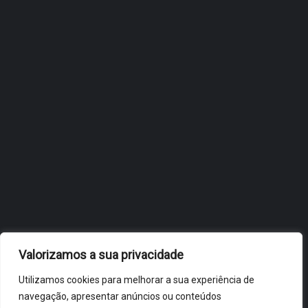
INTERNACIONALIZAÇÃO DO
FÓLIO NA 24ª EDIÇÃO DA
FLIP, NO BRASIL
JULHO 27, 2026
OBIDOS.PT
NOTÍCIAS DE ÓBIDOS
Valorizamos a sua privacidade
Utilizamos cookies para melhorar a sua experiência de
navegação, apresentar anúncios ou conteúdos