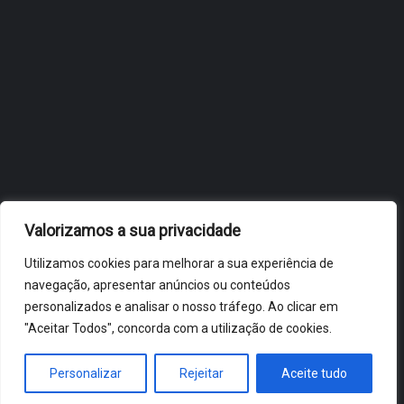
OBIDOS.PT
NOTÍCIAS DE ÓBIDOS
Valorizamos a sua privacidade
Utilizamos cookies para melhorar a sua experiência de
navegação, apresentar anúncios ou conteúdos
personalizados e analisar o nosso tráfego. Ao clicar em
"Aceitar Todos", concorda com a utilização de cookies.
ÓBIDOS 2026 ® ALL RIGHTS RESERVED
Personalizar
Rejeitar
Aceite tudo
HOME
NOTÍCIAS
VÍDEOS