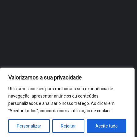
OBIDOS.PT
NOTÍCIAS DE ÓBIDOS
Valorizamos a sua privacidade
Utilizamos cookies para melhorar a sua experiência de
navegação, apresentar anúncios ou conteúdos
personalizados e analisar o nosso tráfego. Ao clicar em
"Aceitar Todos", concorda com a utilização de cookies.
ÓBIDOS 2026 ® ALL RIGHTS RESERVED
Personalizar
Rejeitar
Aceite tudo
HOME
NOTÍCIAS
VÍDEOS