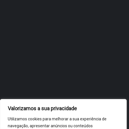
INTERNACIONALIZAÇÃO DO
FÓLIO NA 24ª EDIÇÃO DA
FLIP, NO BRASIL
JULHO 27, 2026
OBIDOS.PT
NOTÍCIAS DE ÓBIDOS
Valorizamos a sua privacidade
Utilizamos cookies para melhorar a sua experiência de
navegação, apresentar anúncios ou conteúdos