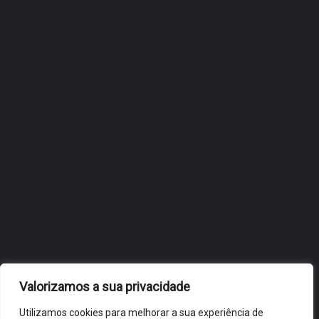
ÓBIDOS REFORÇA
ESTRATÉGIA DE
INTERNACIONALIZAÇÃO DO
FÓLIO NA 24ª EDIÇÃO DA
FLIP, NO BRASIL
JULHO 27, 2026
OBIDOS.PT
NOTÍCIAS DE ÓBIDOS
Valorizamos a sua privacidade
Utilizamos cookies para melhorar a sua experiência de