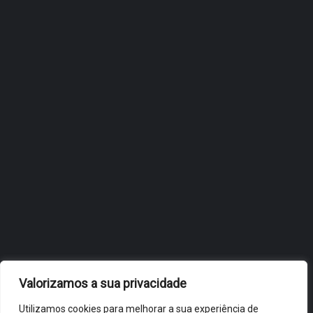
ÓBIDOS REFORÇA
ESTRATÉGIA DE
INTERNACIONALIZAÇÃO DO
FÓLIO NA 24ª EDIÇÃO DA
FLIP, NO BRASIL
JULHO 27, 2026
OBIDOS.PT
NOTÍCIAS DE ÓBIDOS
Valorizamos a sua privacidade
Utilizamos cookies para melhorar a sua experiência de