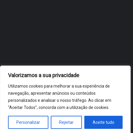
OBIDOS.PT
NOTÍCIAS DE ÓBIDOS
Valorizamos a sua privacidade
Utilizamos cookies para melhorar a sua experiência de
navegação, apresentar anúncios ou conteúdos
personalizados e analisar o nosso tráfego. Ao clicar em
"Aceitar Todos", concorda com a utilização de cookies.
ÓBIDOS 2026 ® ALL RIGHTS RESERVED
Personalizar
Rejeitar
Aceite tudo
HOME
NOTÍCIAS
VÍDEOS