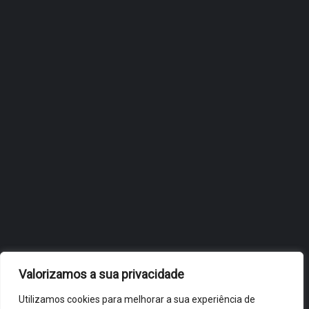
ÓBIDOS REFORÇA
ESTRATÉGIA DE
INTERNACIONALIZAÇÃO DO
FÓLIO NA 24ª EDIÇÃO DA
FLIP, NO BRASIL
JULHO 27, 2026
OBIDOS.PT
NOTÍCIAS DE ÓBIDOS
Valorizamos a sua privacidade
Utilizamos cookies para melhorar a sua experiência de