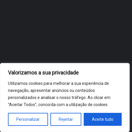
OBIDOS.PT
NOTÍCIAS DE ÓBIDOS
Valorizamos a sua privacidade
Utilizamos cookies para melhorar a sua experiência de
navegação, apresentar anúncios ou conteúdos
personalizados e analisar o nosso tráfego. Ao clicar em
"Aceitar Todos", concorda com a utilização de cookies.
ÓBIDOS 2026 ® ALL RIGHTS RESERVED
Personalizar
Rejeitar
Aceite tudo
HOME
NOTÍCIAS
VÍDEOS