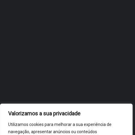
INTERNACIONALIZAÇÃO DO
FÓLIO NA 24ª EDIÇÃO DA
FLIP, NO BRASIL
JULHO 27, 2026
OBIDOS.PT
NOTÍCIAS DE ÓBIDOS
Valorizamos a sua privacidade
Utilizamos cookies para melhorar a sua experiência de
navegação, apresentar anúncios ou conteúdos