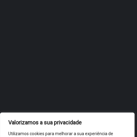
ÓBIDOS REFORÇA
ESTRATÉGIA DE
INTERNACIONALIZAÇÃO DO
FÓLIO NA 24ª EDIÇÃO DA
FLIP, NO BRASIL
JULHO 27, 2026
OBIDOS.PT
NOTÍCIAS DE ÓBIDOS
Valorizamos a sua privacidade
Utilizamos cookies para melhorar a sua experiência de