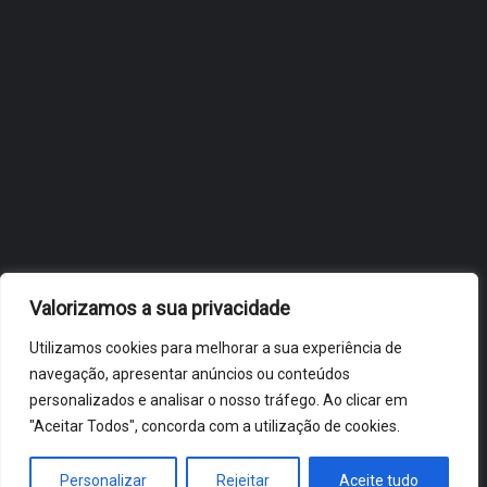
OBIDOS.PT
NOTÍCIAS DE ÓBIDOS
Valorizamos a sua privacidade
Utilizamos cookies para melhorar a sua experiência de
navegação, apresentar anúncios ou conteúdos
personalizados e analisar o nosso tráfego. Ao clicar em
"Aceitar Todos", concorda com a utilização de cookies.
ÓBIDOS 2026 ® ALL RIGHTS RESERVED
Personalizar
Rejeitar
Aceite tudo
HOME
NOTÍCIAS
VÍDEOS