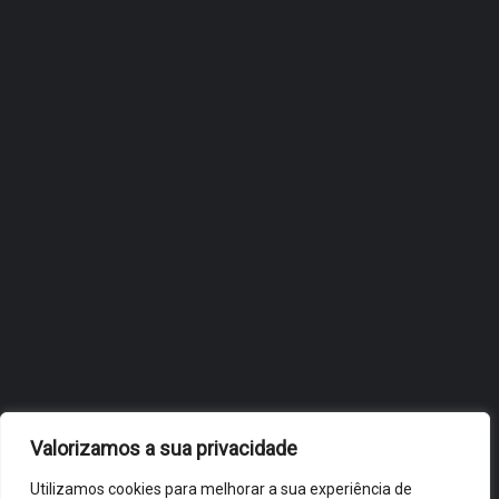
ÓBIDOS REFORÇA
ESTRATÉGIA DE
INTERNACIONALIZAÇÃO DO
FÓLIO NA 24ª EDIÇÃO DA
FLIP, NO BRASIL
JULHO 27, 2026
OBIDOS.PT
NOTÍCIAS DE ÓBIDOS
Valorizamos a sua privacidade
Utilizamos cookies para melhorar a sua experiência de