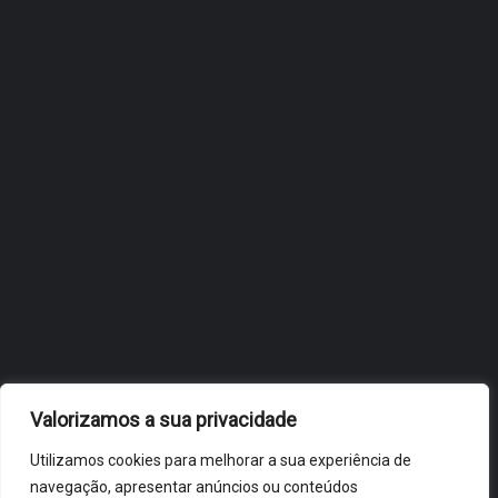
INTERNACIONALIZAÇÃO DO
FÓLIO NA 24ª EDIÇÃO DA
FLIP, NO BRASIL
JULHO 27, 2026
OBIDOS.PT
NOTÍCIAS DE ÓBIDOS
Valorizamos a sua privacidade
Utilizamos cookies para melhorar a sua experiência de
navegação, apresentar anúncios ou conteúdos