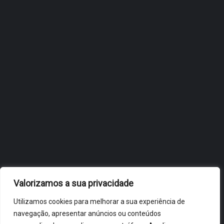
INTERNACIONALIZAÇÃO DO
FÓLIO NA 24ª EDIÇÃO DA
FLIP, NO BRASIL
JULHO 27, 2026
OBIDOS.PT
NOTÍCIAS DE ÓBIDOS
Valorizamos a sua privacidade
Utilizamos cookies para melhorar a sua experiência de
navegação, apresentar anúncios ou conteúdos