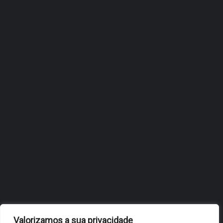
ÓBIDOS CRIATIVA FECHOU A ÉPOCA NOS
PRINCIPAIS PALCOS DA NATAÇÃO
NACIONAL
JULHO 30, 2026
MERCADO MEDIEVAL DE ÓBIDOS
ENCERRA COM EDIÇÃO MEMORÁVEL
JULHO 27, 2026
ÓBIDOS REFORÇA ESTRATÉGIA DE
INTERNACIONALIZAÇÃO DO FÓLIO NA
24ª EDIÇÃO DA FLIP, NO BRASIL
JULHO 27, 2026
OBIDOS.PT
NOTÍCIAS DE ÓBIDOS
Valorizamos a sua privacidade