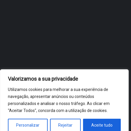
OBIDOS.PT
NOTÍCIAS DE ÓBIDOS
Valorizamos a sua privacidade
Utilizamos cookies para melhorar a sua experiência de
navegação, apresentar anúncios ou conteúdos
personalizados e analisar o nosso tráfego. Ao clicar em
"Aceitar Todos", concorda com a utilização de cookies.
ÓBIDOS 2026 ® ALL RIGHTS RESERVED
Personalizar
Rejeitar
Aceite tudo
HOME
NOTÍCIAS
VÍDEOS