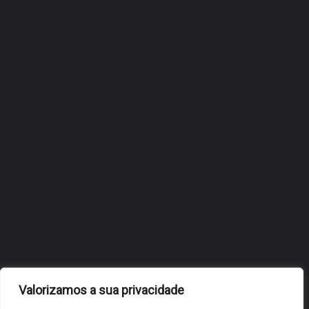
ÓBIDOS REFORÇA
ESTRATÉGIA DE
INTERNACIONALIZAÇÃO DO
FÓLIO NA 24ª EDIÇÃO DA
FLIP, NO BRASIL
JULHO 27, 2026
OBIDOS.PT
NOTÍCIAS DE ÓBIDOS
Valorizamos a sua privacidade