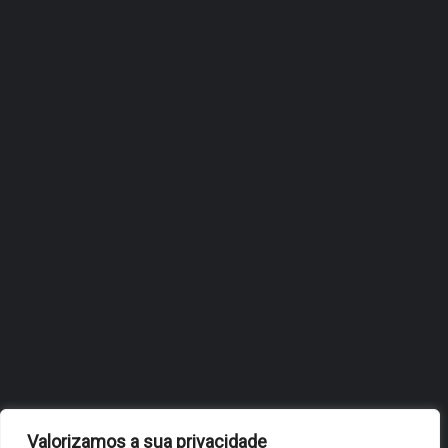
ÓBIDOS REFORÇA
ESTRATÉGIA DE
INTERNACIONALIZAÇÃO DO
FÓLIO NA 24ª EDIÇÃO DA
FLIP, NO BRASIL
JULHO 27, 2026
OBIDOS.PT
NOTÍCIAS DE ÓBIDOS
Valorizamos a sua privacidade