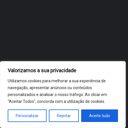
OBIDOS.PT
NOTÍCIAS DE ÓBIDOS
Valorizamos a sua privacidade
Utilizamos cookies para melhorar a sua experiência de
navegação, apresentar anúncios ou conteúdos
personalizados e analisar o nosso tráfego. Ao clicar em
"Aceitar Todos", concorda com a utilização de cookies.
ÓBIDOS 2026 ® ALL RIGHTS RESERVED
Personalizar
Rejeitar
Aceite tudo
HOME
NOTÍCIAS
VÍDEOS